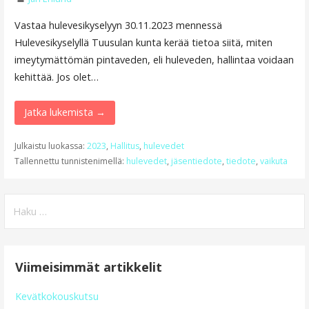
Vastaa hulevesikyselyyn 30.11.2023 mennessä
Hulevesikyselyllä Tuusulan kunta kerää tietoa siitä, miten
imeytymättömän pintaveden, eli huleveden, hallintaa voidaan
kehittää. Jos olet…
Jatka lukemista →
Julkaistu luokassa:
2023
,
Hallitus
,
hulevedet
Tallennettu tunnistenimellä:
hulevedet
,
jäsentiedote
,
tiedote
,
vaikuta
Haku:
Viimeisimmät artikkelit
Kevätkokouskutsu