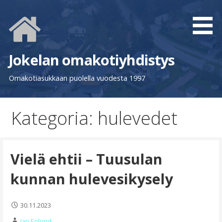
Siirry
sisältöön
Jokelan omakotiyhdistys
Omakotiasukkaan puolella vuodesta 1997
Kategoria: hulevedet
Vielä ehtii – Tuusulan
kunnan hulevesikysely
30.11.2023
Jan Enlund