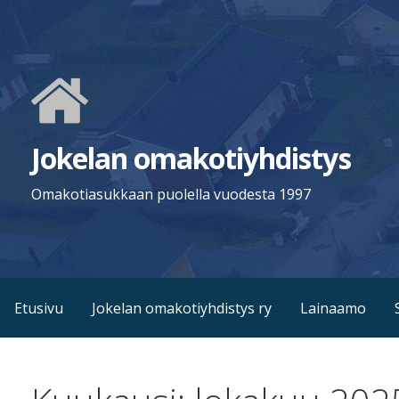
Siirry
sisältöön
Jokelan omakotiyhdistys
Omakotiasukkaan puolella vuodesta 1997
Etusivu
Jokelan omakotiyhdistys ry
Lainaamo