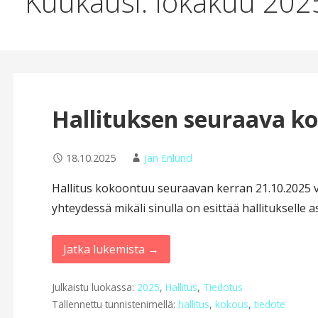
Kuukausi: lokakuu 202
Hallituksen seuraava k
18.10.2025
Jan Enlund
Hallitus kokoontuu seuraavan kerran 21.10.2025 
yhteydessä mikäli sinulla on esittää hallitukselle as
Jatka lukemista →
Julkaistu luokassa:
2025
,
Hallitus
,
Tiedotus
Tallennettu tunnistenimellä:
hallitus
,
kokous
,
tiedote