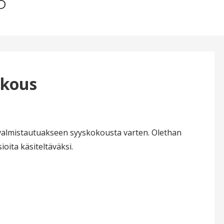
5
okous
valmistautuakseen syyskokousta varten. Olethan
ioita käsiteltäväksi.