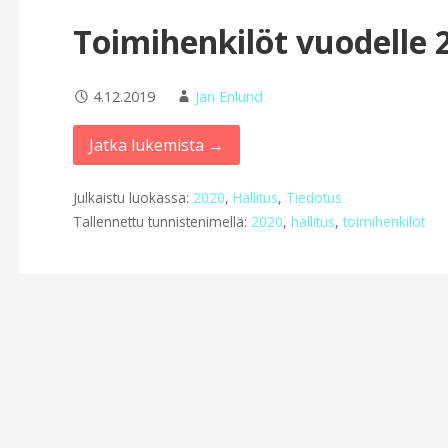
Toimihenkilöt vuodelle 
4.12.2019
Jan Enlund
Jatka lukemista →
Julkaistu luokassa:
2020
,
Hallitus
,
Tiedotus
Tallennettu tunnistenimellä:
2020
,
hallitus
,
toimihenkilöt