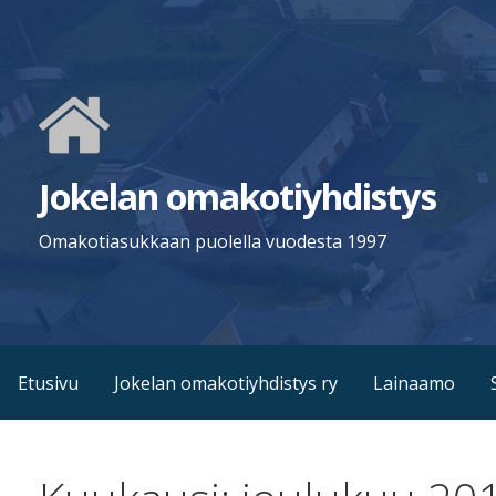
Siirry
sisältöön
Jokelan omakotiyhdistys
Omakotiasukkaan puolella vuodesta 1997
Etusivu
Jokelan omakotiyhdistys ry
Lainaamo