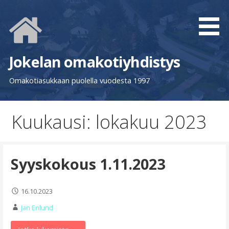
Siirry
sisältöön
Jokelan omakotiyhdistys
Omakotiasukkaan puolella vuodesta 1997
Kuukausi: lokakuu 2023
Syyskokous 1.11.2023
16.10.2023
Jan Enlund