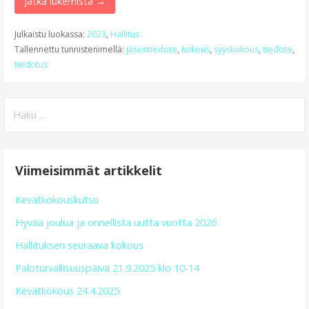
Jatka lukemista →
Julkaistu luokassa:
2023
,
Hallitus
Tallennettu tunnistenimellä:
jäsentiedote
,
kokous
,
syyskokous
,
tiedote
,
tiedotus
Haku:
Viimeisimmät artikkelit
Kevätkokouskutsu
Hyvää joulua ja onnellista uutta vuotta 2026
Hallituksen seuraava kokous
Paloturvallisuuspäivä 21.9.2025 klo 10-14
Kevätkokous 24.4.2025