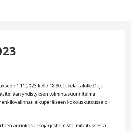
023
een 1.11.2023 kello 18:30, Jokela-talolle Dojo-
 käsitellään yhdistyksen toimintasuunnitelma
henkilövalinnat. alkuperäiseen kokouskutsussa oli
rtoen aurinkosähköjärjestelmistä, mitoituksesta