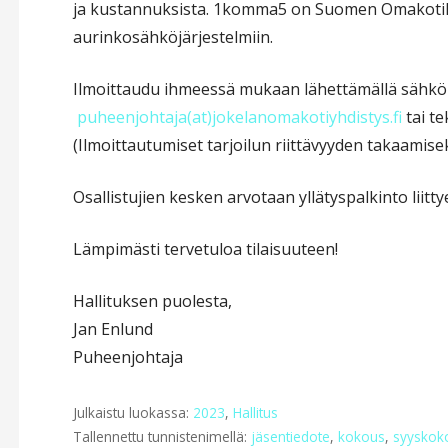
ja kustannuksista. 1komma5 on Suomen Omakotili
aurinkosähköjärjestelmiin.
Ilmoittaudu ihmeessä mukaan lähettämällä sähköp
puheenjohtaja(at)jokelanomakotiyhdistys.fi
tai t
(Ilmoittautumiset tarjoilun riittävyyden takaamisek
Osallistujien kesken arvotaan yllätyspalkinto liit
Lämpimästi tervetuloa tilaisuuteen!
Hallituksen puolesta,
Jan Enlund
Puheenjohtaja
Julkaistu luokassa:
2023
,
Hallitus
Tallennettu tunnistenimellä:
jäsentiedote
,
kokous
,
syyskok