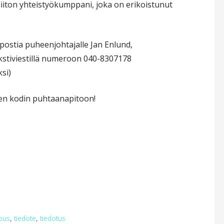
iton yhteistyökumppani, joka on erikoistunut
ostia puheenjohtajalle Jan Enlund,
ekstiviestillä numeroon 040-8307178
si)
tyen kodin puhtaanapitoon!
ous
,
tiedote
,
tiedotus