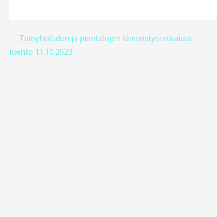
Artikkelien
← Taloyhtiöiden ja pientalojen lämmistysratkaisut –
luento 11.10.2023
selaus