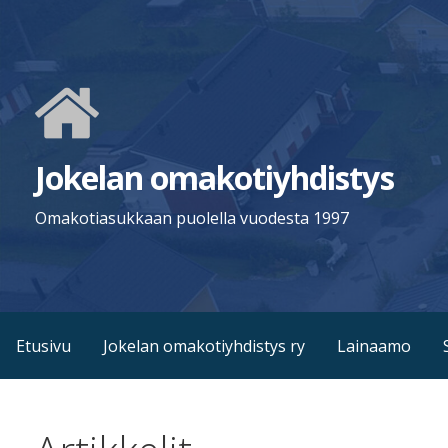
Siirry
sisältöön
Jokelan omakotiyhdistys
Omakotiasukkaan puolella vuodesta 1997
Etusivu
Jokelan omakotiyhdistys ry
Lainaamo