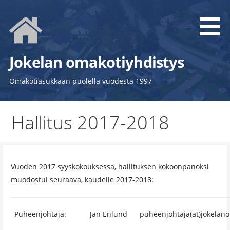
Siirry
sisältöön
Jokelan omakotiyhdistys
Omakotiasukkaan puolella vuodesta 1997
Hallitus 2017-2018
Vuoden 2017 syyskokouksessa, hallituksen kokoonpanoksi
muodostui seuraava, kaudelle 2017-2018:
Puheenjohtaja:
Jan Enlund
puheenjohtaja(at)jokelano