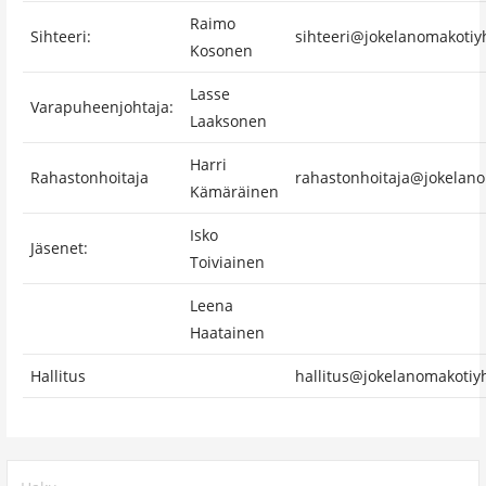
Raimo
Sihteeri:
sihteeri@jokelanomakotiyh
Kosonen
Lasse
Varapuheenjohtaja:
Laaksonen
Harri
Rahastonhoitaja
rahastonhoitaja@jokelanom
Kämäräinen
Isko
Jäsenet:
Toiviainen
Leena
Haatainen
Hallitus
hallitus@jokelanomakotiyh
Haku: